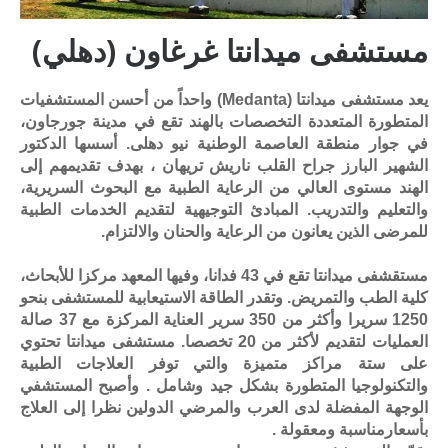
مستشفى ميدانتا غرغاون (دهلي)
يعد مستشفى ميدانتا (Medanta) واحداً من أحسن المستشفيات
المتطورة المتعددة التخصصات بالهند تقع في مدينة جورجاون،
في جوار منطقة العاصمة الوطنية نيو دهلى. أسسها الدكتور
الشهير البارز جراح القلب ناريش تريهان ، بهدف تقديمهم إلى
الهند مستوى العالي من الرعاية الطبية مع البحوث السريرية،
والتعليم والتدريب. المبادئ التوجيهية لتقديم الخدمات الطبية
للمرضى الذين يعانون من الرعاية والحنان والالتزام.
مستقشفى ميدانتا تقع في 43 فدانا، وفيها المعهد مركزا للأبحاث،
كلية الطب والتمريض. وتقدر الطاقة الاستيعابية للمستشفى بنحو
1250 سريرا وأكثر من 350 سرير العناية المركزة مع 37 صالة
العمليات لتقديم لأكثر من 20 تخصصا. مستشفى ميدانتا تحتوي
على ستة مراكز متميزة والتي توفر العلاجات الطبية
والتكنولوجيا المتطورة بشكل جيد وشامل . وأصبح المستشفي
الوجهة المفضلة لدى العرب والمرضي الدولين نظرا إلى العلاج
بأسعارمناسبة ومعقولة .