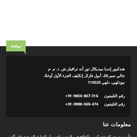
موقعنا
هندكيور إنديا ميديكال تور أند ترافيلز ش. ذ. م. م
جالي نمبر 26، أبول فازال إنكليف الجزء الأول أوخلا،
نيودلهي، دلهي 110025
رقم التليفون
+91-9650-867-316
رقم التليفون
+91-9990-069-474
معلومات عنا
تأسست شركة هند كيور- العلاج في الهند – لتسهيل العناية الصحية عام ألفين