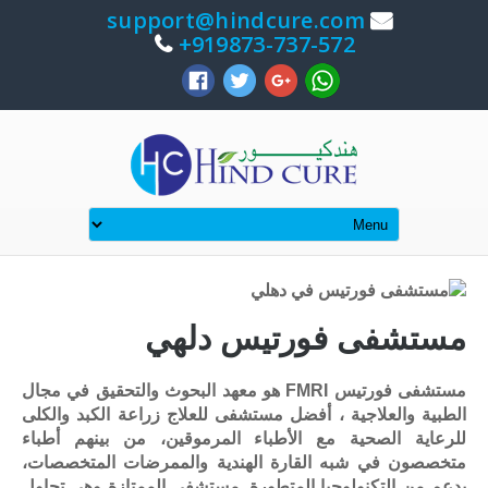
support@hindcure.com
919873-737-572+
مستشفى فورتيس دلهي
مستشفى فورتيس FMRI هو معهد البحوث والتحقيق في مجال
الطبية والعلاجية ، أفضل مستشفى للعلاج زراعة الكبد والكلى
للرعاية الصحية مع الأطباء المرموقين، من بينهم أطباء
متخصصون في شبه القارة الهندية والممرضات المتخصصات،
بدعم من التكنولوجيا المتطورة. مستشفى الممتازة وهي تحاول