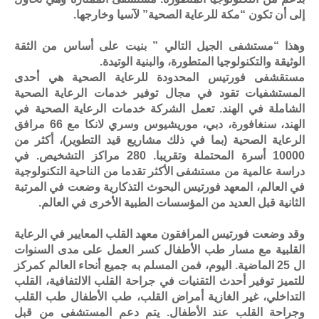
إلى أن تكون “مكة للرعاية الصحية” لآسيا وخارجها.
وهذا “مستشفى الجيل التالي ” بنيت على أساس من الثقة
الوثيقة والتكنولوجيا المتطورة، والبنية الوتيدة.
مستقشفى فورتيس المحدودة للرعاية الصحية هي أحدى
المستشفيات تقود في مجال توفير خدمات الرعاية الصحية
الشاملة في الهند. تعمل الشركة خدمات الرعاية الصحية في
الهند، سنغافورة، دبي، موريشيوس وسري لانكا مع 66 مرافق
الرعاية الصحية (بما في ذلك مشاريع قيد التطوير)، أكثر من
10000 أسرة المحتملة وتقريبا. 280 مراكز التشخيص. في
دراسة عالمية من مستشفى الأكثر تقدما من الناحية التكنولوجية
في العالم، المعهد فورتيس البحوث التذكارية وضعت في المرتبة
الثانية قبل العديد من المؤسسات الطبية الأخرى في العالم.
وقد وضعت فورتيس المرافقون معهد القلب المعايير في الرعاية
القلبية مع مسار طب الأطفال كسر العمل على مدى السنوات
ال 25 الماضية. اليوم، فمن المسلم به جميع أنحاء العالم كمركز
للتميز توفير أحدث التقنيات في جراحة القلب الالتفافية، القلب
التداخلي، غير الغازية أمراض القلب، طب الأطفال طب القلب
وجراحة القلب عند الأطفال. يتم دعم المستشفى من قبل