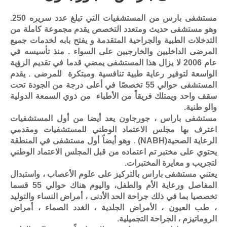
مستشفى بارس من المستشفيات التي تبلغ عدد سريره 250.
وهو مستشفى حديث ومتعدد التخصص يقدم مجموعة كاملة من
التدخلات الطبية والجراحية المتقدمة و يفتح بابه لخدمات جميع
المرضى الداخليين والخارجيين على السواء . منذ تأسيسه في
عام 2006 لا يزال هذا المستشفى يمضي قدما في تقديم الرؤية
الواسعة لتوفير رعاية طبية تنافسية ومبتكرة للمرضى . يقدم
المستشفى حوالي 55 تخصصًا في أعلى درجة من الجودة تحت
سقف واحد ويمتلك فريقاً من الأطباء من ذوي السمعة الدولية
والو طنية.
مستشفى باراس ، جورجاون يعد أيضا من أول المستشفيات
اعترف بها مجلس الاعتماد الوطني للمستشفيات ومقدمي
الرعاية الصحية(NABH) . وهو أيضاً أول مستشفى في المنطقة
يحتوي على مختبر تم اعتماده من قبل المجلس الاعتماد الوطني
لتجريب و معايرة المختبرات.
يعتني مستشفى باراس بالتركيز على علوم الأعصاب ، واستبدال
المفاصل ورعاية الأم والطفل، واليوم هناك حوالي 55 قسما
تخصصيا بما في ذلك جراحة الحد الأدنى ، أمراض النساء والتوليد
، طب العيون ، الأمراض الجلدية ، الغدد الصماء ، أمراض
الروماتيزم ، الجراحة التجميلية.