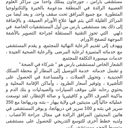
مستشفى باراس ، جورجاون يمتلك واحداً من مراكز العلوم
العصبية الرائدة في المنطقة مدعومة بالخبرة والتكنولوجيا
المتطورة مع جميع المرافق تحت سقف واحد، و يعد أيضا من
المراكز القليلة التي يتم فيها علاج الأورام العميقة، و بالإضافة
إلى ذلك يعد مستشفى بارس من أول المستشفيات الخاصة في
دلهي التي تحوز التقنية المستقلة لجراحة التصوير بالأشعة
الموجهة لتصفح الأورام.
ويهدف إلى تقديم الرعاية النهائية للمجتمع، و يقدم المستشفى
مع خدماته المتميزة لرعاية المرضى والرعاية الصحية الجيدة ،
خدمات ميسورة التكلفة للمجتمع.
الشعار الخاص لمستشفى بارس هو ” شركاء في الصحة”
و تشمل خدماته خدمة التوصيل إلى المطار أو محطة السكك
الحديدية ، وتحويل العملات ، والمساعدة في الحصول على
التأشيرة ، وتوفير أسعار الطرود ، وأماكن الإقامة المحلية و
يحتوي رحابه على موقف السيارات والصيدليات و بنك الدم و
ماكينة الصرف الآلي و كافيتيريا و صالة الإنتظار، لقد توسعت
عملياته حالياً إلى مدينتين في ولاية بيهار – بتنه ودربهانجا مع 350
سرير في بتنه و 100 سرير في دربهانجا، و يوفر المستشفى في
هاتين المدينتين المرافق الرائدة في مجال جراحة الأعصاب .
ولديه خطط أخرى للتوسع التدريجي للحصول على مستشفى
متوسط
الحجم ومستشفى كبير.