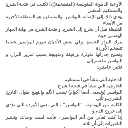
الأوعية الدموية المتوسعة (المتضخمة)إذا تكتلت في فتحة الشرج
والمستقيم السفلي
يؤدي ذلك إلى الإصابة بالبواسير. والمستقيم هو المنطقة الأخيرة
من الأمعاء
الغليظة قبل أن يخرج إلى الشرج. و فتحة الشرج هي نهاية الجهاز
الهضمي حيث
يترك البراز الجسمَ، وفي بعض الأحيان تتورم البواسير عندما
تتضخم الأوردة
وتصبح جدرانها متوترة ورقيقة ومتهيجة بسبب تمرير البراز. و
البواسير تنقسم إلى
فئتين عامتين:
الداخلية التي تنشأ في المستقيم
الخارجیة التي تنشأ في فتحة الشرج
البواسير (وتسمى أيضا أكوام) تسبب الألم والتهيج طوال التاريخ
البشري.و تأتي
الكلمة من اليونانية ، "البواسير" ، التي تعني الأوردة التي تؤدي
إلى خروج الدم.و
إذا كنت تعاني من ألم البواسير ، فأنت لست وحدك، وتشير
التقديرات إلى أن ثلاثة