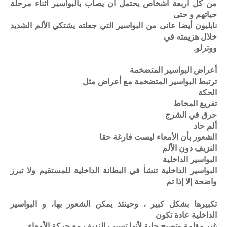
من كل أربعة أشخاص يحتمل أن يصاب بالبواسير أثناء مرحلة
حياتهم و حتى
نابليون أيضا عانى من البواسير التي جعلته يشتكي الألم الشديد
خلال هزيمته في
ووترلو.
أعراض البواسير المتضخمة
ترتبط البواسير المتضخمة مع أعراض مثل
الحكة
تفريغ المخاط
حرق في الشرج
ألم حاد
الشعور بأن الأمعاء ليست فارغة حقا
النزيف دون الألم
البواسير الداخلية
البواسير الداخلية تنشأ في البطانة الداخلية للمستقيم ولا تبرز
واضحة إلا إذا تم
تكبيرها بشكل كبير ، وحينئذ يمكن الشعور بها، و البواسير
الداخلية عادة تكون
غير مؤلمة وتصبح جلية لأنها تسبب النزيف مع حركة الأمعاء.