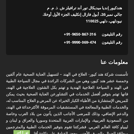
هندكيور إنديا ميديكال تور أند ترافيلز ش. ذ. م. م
جالي نمبر 26، أبول فازال إنكليف الجزء الأول أوخلا،
نيودلهي، دلهي 110025
رقم التليفون
+91-9650-867-316
رقم التليفون
+91-9990-069-474
معلومات عنا
تأسست شركة هند كيور- العلاج في الهند – لتسهيل العناية الصحية عام ألفين
وخمسة عشر هند كيور، وهي من الشركات الرائدة في مجال السياحة الطبية
في الهند و السياحة العلاجية الهندية و تهتم بكل الشئون العلاجية في الهند،
فانها تهتم بتوفير أفضل الخدمات في التشاورعن العناية الصحية بحيث يمكن
للمريض الإستشارة من الأطباء الكبار الخبراء عن المرض و العلاج المناسب له،
والخدمات الطبية والمعالجة في المستشفيات المرموقة الأكثرحداثة في الهند،
والدعم الإضافي، وذلك للمرضى الأجانب الذين يأتون من بلاد العرب وخاصة
من السعودية العربيية، والإمارات العربية المتحدة وسوريا والعراق و لبنان و
ليبياو كافة العالم العربي. فشركتنا تقوم بتوفير الخدمات الطبية والمترجمين
وبطاقة الجوال والصرف الأجنبي وحجز الفنادق على تكلفة أقل.
اقرأ أكثر