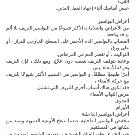
القيء
حبس أنفاسك أثناء إجهاد العمل البدني.
أعراض البواسير
من الأعراض والعلامات الأكثر شيوعًا من البواسير النزيف بلا ألم
.و قد يلاحظ
المصاب بالبواسير الدم الأحمر على السطح الخارجي للبراز ، أو
على ورق
التواليت ، أو تقطر الدم في المرحاض.
وعادة يتوقف النزيف بنفسه دون علاج. ومع ذلك ، فإن النزيف
بحركة الأمعاء ليس
أمرًا طبيعيًا مطلقًا، و البواسير هي السبب الأكثر شيوعًا للنزيف
مع حركة الأمعاء ،
فقد تكون هناك أسباب أخرى للنزيف التي تشمل
مرض التهاب الأمعاء
العدوى
الأورام
أعراض البواسير الداخلية
تنخفض البواسير الداخلية عندما تنتفخ الأوعية الدموية وتمتد من
مكانها في المستقيم
عبر الشرج. وفي القناة الشرجية ، يتعرض الباسور لصدمة من