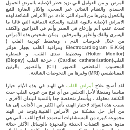
المرض. و من العوامل التي تزيد خطر الإصابة بالمرض الخمول
الجسدي والنظام الغذائي غير الصحي، والآثار الضارة للتبغ
والكحول وغيرها من المواد التي عادة. من الأعراض الشائعة لهذه
الامراض الإصابة بالنوبة القلبية والسكتة الدماغية التي غالبا ما
تحدث عقب ألم وإزعاج في الصدر وألم في الذراعين والكتف
اليسرى والفك والظهر والمرفقين . يمكن تشخيص هذه الأمراض
من خلال فحوصات الدم ، ومخطط كهربية القلب (
(Electrocardiogram E.K.G ومراقبة القلب بجهاز هولتر
(Holter Monitor) وتخطيط صدى القلب، و قسطرة
القلب(Cardiac catheterization) ، خزعة القلب (Biopsy)
المحسوب المقطعي التصوير (CT) والتصوير بالرنين
المقناطيسي (MRI) وغيرها من الفحوصات الشائعة .
لقد أصبح علاج
أمراض القلب
في الهند في هذه الأيام خيارا
مناسبا ومفضلا لأجل التخلص من أي نوع من عيوب القلب حيث
التكلفة معقولة ، وبأسعارمنخفضة جدا بالنسبة للبلدان الأخرى .
بسبب هذه الفوائد لاختيار الهند، يأتي الكثير من الأجانب إلى هنا
من أجل حل مشكلة من الأمراض القلبية.وتوجد في الهند
مجموعة كبيرة من المستشفيات المعتمدة لعلاج القب ، التي هي
مذوة بجميع التقنيات الحديثة والمجهزة بالوسائل الأكثر حداثة