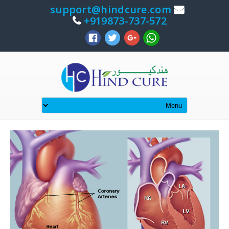
support@hindcure.com
919873-737-572+