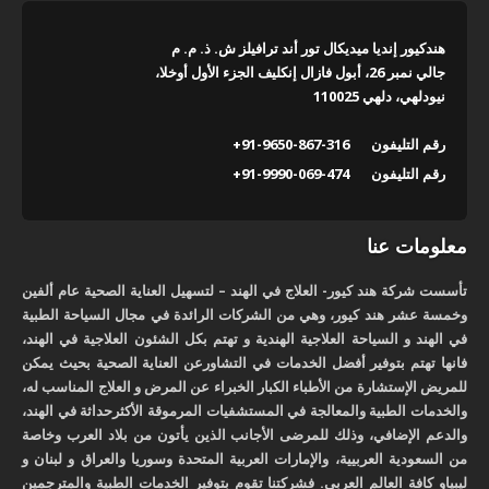
هندكيور إنديا ميديكال تور أند ترافيلز ش. ذ. م. م
جالي نمبر 26، أبول فازال إنكليف الجزء الأول أوخلا،
نيودلهي، دلهي 110025
رقم التليفون
+91-9650-867-316
رقم التليفون
+91-9990-069-474
معلومات عنا
تأسست شركة هند كيور- العلاج في الهند – لتسهيل العناية الصحية عام ألفين
وخمسة عشر هند كيور، وهي من الشركات الرائدة في مجال السياحة الطبية
في الهند و السياحة العلاجية الهندية و تهتم بكل الشئون العلاجية في الهند،
فانها تهتم بتوفير أفضل الخدمات في التشاورعن العناية الصحية بحيث يمكن
للمريض الإستشارة من الأطباء الكبار الخبراء عن المرض و العلاج المناسب له،
والخدمات الطبية والمعالجة في المستشفيات المرموقة الأكثرحداثة في الهند،
والدعم الإضافي، وذلك للمرضى الأجانب الذين يأتون من بلاد العرب وخاصة
من السعودية العربيية، والإمارات العربية المتحدة وسوريا والعراق و لبنان و
ليبياو كافة العالم العربي. فشركتنا تقوم بتوفير الخدمات الطبية والمترجمين