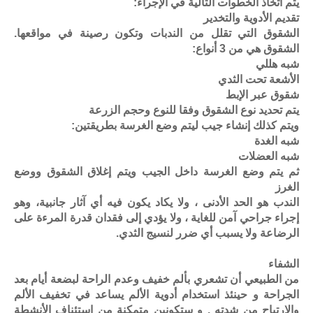
يتم اتخاذ الخطوات التالية في الإجراء:
تقديم الأدوية والتخدير
الشقوق التي تقلل من الندبات وتكون رصينة في مواقعها.
الشقوق هي من 3 أنواع:
شبه هللي
الأشعة تحت الثدي
شقوق عبر الإبط
يتم تحديد نوع الشقوق وفقا للنوع وحجم الزرعة
ويتم كذلك إنشاء جيب ليتم وضع الغرسة بطريقتين:
شبه الغدة
شبه العضلات
ثم يتم وضع الغرسة داخل الجيب ويتم إغلاق الشقوق ووضع
الغرز
الندب هو الحد الأدنى ، ولا يكاد يكون فيه أي آثار جانبية، وهو
إجراء جراحي آمن للغاية ، ولا يؤدي إلى فقدان قدرة المرءة على
الرضاعة ولا يسبب أي ضرر لنسيج الثدي.
الشفاء
من الطبيعي أن تشعري بألم خفيف وعدم الراحة لبضعة أيام بعد
الجراحة و حينئذ استخدام أدوية الألم يساعد في تخفيف الألم
والارتياح من شدته . و ستكونين متمكنة من استئناف الأنشطة