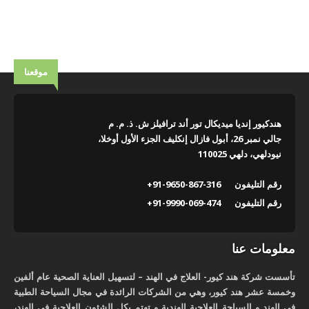
موقعنا
هندكيور إنديا ميديكال تور أند ترافيلز ش. ذ. م. م
جالي نمبر 26، أبول فازال إنكليف الجزء الأول أوخلا،
نيودلهي، دلهي 110025
رقم التليفون
+91-9650-867-316
رقم التليفون
+91-9990-069-474
معلومات عنا
تأسست شركة هند كيور- العلاج في الهند – لتسهيل العناية الصحية عام ألفين
وخمسة عشر هند كيور، وهي من الشركات الرائدة في مجال السياحة الطبية
في الهند و السياحة العلاجية الهندية و تهتم بكل الشئون العلاجية في الهند،