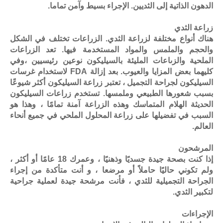
الدهون الذاتية إلى الثديين. الإجراء بسيط وآمن تماما.
زراعة الثدي
هناك أنواع مختلفة لزراعة الثدي. الزراعات تختلف في الشكل
والحجم والملمس والمواد المستخدمة فيها. تعد الزراعات
الملحية والزىاعات المليئة بالسيليكون نوعين رئيسيين ،وفي
كليهما بعض المزايا والعيوب. بعد إزالة FDA لاستخدام غرسات
السيليكون لجراحة التجميل ، تعتبر زراعة السيليكون أكثر شيوعًا
بسبب شعورها الطبيعي وملمسها. تستخدم زراعات السيليكون
الحديثة الهلام المتماسك وهذه الزراعة آمنة تمامًا ، وهذا هو
السبب في تفضيلها على زراعة المحلول الملحي في جميع أنحاء
العالم.
المرشحون
إذا كنت بصحة جيدة جسديًا وذهنيًا ، وعمرك 18 عامًا أو أكثر ،
ولم تكوني حاليًا حاملاً أو مرضعا ، و أنت متأكدة من إجراء
الجراحة التجميلية للثدي ، فأنت مرشحة جيدة لعملية جراحية
لتكبير الثدي.
الإجراءات