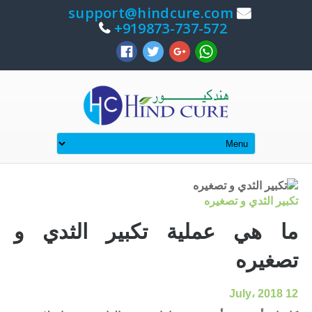
support@hindcure.com
919873-737-572+
تكبير الثدي و تصغيره
ما هي عملية تكبير الثدي و
تصغيره
12 July، 2018