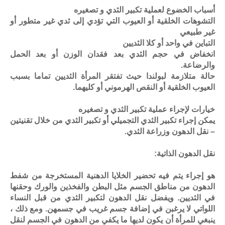
أسباب الخضوع لعملية تكبير الثدي و تصغيره
التشوهات الخلقية أو العيوب التي تؤدي إلى ثدي غير متطور أو
غير طبيعي
التباين في واحد أو كلا الثديين
انخفاض في حجم الثدي بعد فقدان الوزن أو بعد الحمل
والرضاعة.
حالة متلازمة لبولندا حيث تفتقر المرأة الثديين تماما بسبب
العيوب الخلقية أو النقص الهرموني أو كليهما.
خيارات لإجراء عملية تكبير الثدي و تصغيره
يمكن إجراء تكبير الثدي التجميلي أو تكبير الثدي من خلال تقنيتين
– نقل الدهون وزراعة الثدي.
نقل الدهون الذاتية:
هو إجراء يتم فيه تحضير الخلايا الدهنية المستخرجة من شفط
الدهون من مناطق الجسم مثل البطن والفخذين والورك وحقنها
في الثديين. ويفضل نقل الدهون لتكبير الثدي من قبل النساء
اللواتي لا يرغبن في إضافة جسم غريب في جسمهن. ومع ذلك ،
ينبغي للمرأة أن يكون لديها ما يكفي من الدهون في الجسم لنقل