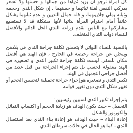
كل امرأة ترجو أن يزيد ثدياها من جمالها و حسنها ولا تشعر
بمركب النقص لقلة ثباتهما و حسنهما . إن شكل الثدي وحجمه
وثباته يملي جاذبيتهما، و قلة جمال الثديين و عدم ثباتهما يشكل
عائقاً أمام احترام المرأة لذاتها لأنها مشكلة قد لا تستطيع
مشاركتها مع الناس. تقدم زراعة الثدي الحل الدائم والأفضل
للنساء ذوات الثدي المتخلف.
بالنسبة للنساء اللواتي لا يتحملن تكلفة جراحة الثدي في بلادهن
ويبحثن عن جراحة رخيصة في الخارج ، فإن الهند هي أفضل
مكان للسفر. ليست تكلفة جراحة تكبير الثدي و تصغيره في
الهند معقولة فحسب بل يتم إجراء الجراحة من قبل عديد من
أفضل جراحي التجميل في الهند.
تكبير الثدي و تصغيره هو إجراء جراحة تجميلية لتحسين الحجم أو
تغيير شكل الثدي دون تغيير قوامه
يتم إجراء تكبير الثدي لسببين رئيسيين:
التجميل – حيث يكون الهدف هو زيادة الحجم أو اكتساب التماثل
والكورتور والشكل.
إعادة البناء – حيث الهدف هو إعادة بناء الثدي بعد استئصال
الثدي ، كما هو الحال في حالات سرطان الثدي.