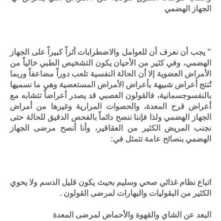
الجهاز الهضمي
” يجب أن نعرف أن للعوامل والاضطرابات أثراً كبيراً على الجهاز
الهضمي، وفي كثير من الأحيان يكون التشخيص الطبي خالياً من
الأمراض العضوية إلا أن الحالة النفسية تلعب دوراً مضاعفاً وربما
تُنتج أعراض شبيهة بأعراض الأمراض المستعصية وهي ما نسميها
بالنفسوجسمانية، فالقولون العصبي قد يصدر أعراضاً تتشابه مع
أعراض قرح المعدة، والحصوات المرارية وغيرها من أمراض
الجهاز الهضمي ولذا فإننا ننصح دائماً بالفحص الدقيق للحالة حتى
نجنب المريض الكثير من العقاقير، وأنا أنصح مرضى الجهاز
الهضمي بنصائح عامة تتمثل في:
اتباع نظام غذائي صحي وسليم بحيث يكون قليل الدسم ولا يحوي
الكثير من البقوليات والبهارات لمرضى القولون .
البعد عن الشاي والقهوة والأحماض لمرضى المعدة