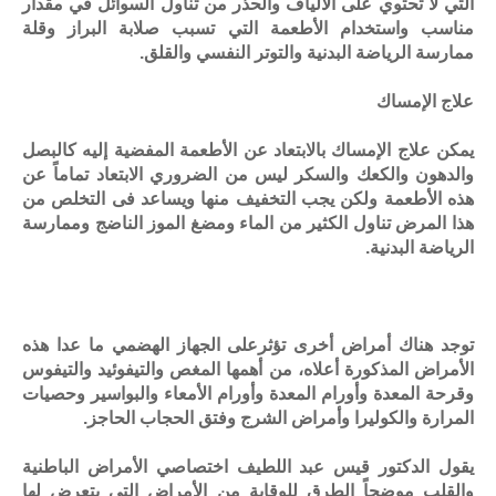
التي لا تحتوي على الألياف والحذر من تناول السوائل في مقدار
مناسب واستخدام الأطعمة التي تسبب صلابة البراز وقلة
ممارسة الرياضة البدنية والتوتر النفسي والقلق.
علاج الإمساك
يمكن علاج الإمساك بالابتعاد عن الأطعمة المفضية إليه كالبصل
والدهون والكعك والسكر ليس من الضروري الابتعاد تماماً عن
هذه الأطعمة ولكن يجب التخفيف منها ويساعد فى التخلص من
هذا المرض تناول الكثير من الماء ومضغ الموز الناضج وممارسة
الرياضة البدنية.
توجد هناك أمراض أخرى تؤثرعلى الجهاز الهضمي ما عدا هذه
الأمراض المذكورة أعلاه، من أهمها المغص والتيفوئيد والتيفوس
وقرحة المعدة وأورام المعدة وأورام الأمعاء والبواسير وحصيات
المرارة والكوليرا وأمراض الشرج وفتق الحجاب الحاجز.
يقول الدكتور قيس عبد اللطيف اختصاصي الأمراض الباطنية
والقلب موضحاً الطرق للوقاية من الأمراض التي يتعرض لها