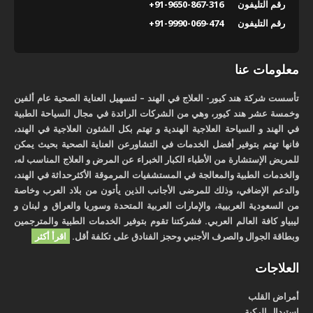
رقم التليفون
+91-9650-867-316
رقم التليفون
+91-9990-069-474
معلومات عنا
تأسست شركة هند كيور- العلاج في الهند – لتسهيل العناية الصحية عام ألفين
وخمسة عشر هند كيور، وهي من الشركات الرائدة في مجال السياحة الطبية
في الهند و السياحة العلاجية الهندية و تهتم بكل الشئون العلاجية في الهند،
فانها تهتم بتوفير أفضل الخدمات في التشاورعن العناية الصحية بحيث يمكن
للمريض الإستشارة من الأطباء الكبار الخبراء عن المرض و العلاج المناسب له،
والخدمات الطبية والمعالجة في المستشفيات المرموقة الأكثرحداثة في الهند،
والدعم الإضافي، وذلك للمرضى الأجانب الذين يأتون من بلاد العرب وخاصة
من السعودية العربيية، والإمارات العربية المتحدة وسوريا والعراق و لبنان و
ليبياو كافة العالم العربي. فشركتنا تقوم بتوفير الخدمات الطبية والمترجمين
وبطاقة الجوال والصرف الأجنبي وحجز الفنادق على تكلفة أقل.
اقرأ أكثر
العلاجات
أمراض القلب
استبدال الركبة