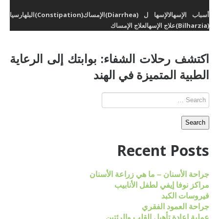
أسباب الإسهال
الإسها ل (Diarrhea)
الإمساك(Constipation)
البلهارسيا
(Bilharzia)
علاج الإسهال
علاج الإمساك
اكتشف رحلات الشفاء: بوابتك إلى الرعاية
الطبية المتميزة في الهند
Recent Posts
جراحة الأسنان – ما هي زراعة الأسنان
مراكز نوفا إيفي لطفل الأنابيب
فيروسات الكبد
جراحة العمود الفقري
عملية إعادة تأهيل القلب والرئتين