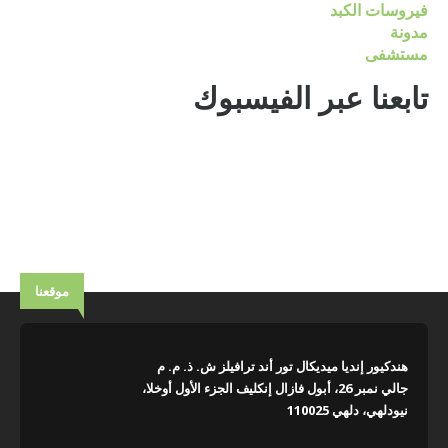
فيروسات الكبد
مدونة
مستشفى
تابعنا عبر الفيسبوك
موقعنا
هندكيور إنديا ميديكال تور أند ترافيلز ش. ذ. م. م
جالي نمبر 26، أبول فازال إنكليف الجزء الأول أوخلا،
نيودلهي، دلهي 110025