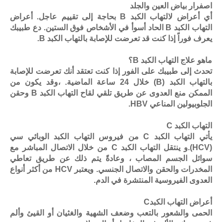
اصفرار بياض العين والجلد
أي أعراض لالتهاب الكبد B بحاجة إلى تقييم عاجل. أعراض
التهاب الكبد B الحاد أسوأ في الأشخاص فوق الستين. دع طبيبك
يعرف فوراً إذا كنت قد تعرضت للإصابة بالتهاب الكبد B.
ماهو علاج التهاب الكبد B؟
تحدث إلى طبيبك على الفور إذا كنت تعتقد أنك تعرضت للإصابة
بالتهاب الكبد (B) خلال 24 ساعة الماضية. ،وقد يكون من
الممكن منع العدوى عن طريق تلقي لقاح التهاب الكبد B وحقن
الجلوبيولين المناعي HBV.
التهاب الكبد C
يأتي التهاب الكبد C من فيروس التهاب الكبد الوبائي سي
(HCV).و ينتقل التهاب الكبد C من خلال الاتصال المباشر مع
سوائل الجسم المصاب ، وعادةً يتم ذلك عن طريق تعاطي
المخدرات والحقن والاتصال الجنسي. ويعتبر HCV من أكثر أنواع
العدوى الفيروسية المنتشرة في الدم.
أعراض التهاب الكبدC
الحمى والشعور بالتعب وضعف الشهية والغثيان أو القيئ وألم