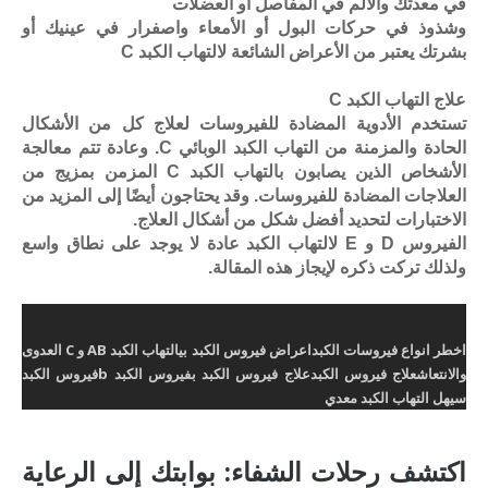
في معدتك والألم في المفاصل أو العضلات
وشذوذ في حركات البول أو الأمعاء واصفرار في عينيك أو
بشرتك يعتبر من الأعراض الشائعة لالتهاب الكبد C
علاج التهاب الكبد C
تستخدم الأدوية المضادة للفيروسات لعلاج كل من الأشكال
الحادة والمزمنة من التهاب الكبد الوبائي C. وعادة تتم معالجة
الأشخاص الذين يصابون بالتهاب الكبد C المزمن بمزيج من
العلاجات المضادة للفيروسات. وقد يحتاجون أيضًا إلى المزيد من
الاختبارات لتحديد أفضل شكل من أشكال العلاج.
الفيروس D و E لالتهاب الكبد عادة لا يوجد على نطاق واسع
ولذلك تركت ذكره لإيجاز هذه المقالة.
اخطر انواع فيروسات الكبد
اعراض فيروس الكبد بي
التهاب الكبد AB و C العدوى
والانتعاش
علاج فيروس الكبد
علاج فيروس الكبد ب
فيروس الكبد b
فيروس الكبد
سي
هل التهاب الكبد معدي
اكتشف رحلات الشفاء: بوابتك إلى الرعاية