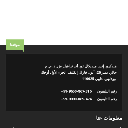
موقعنا
هندكيور إنديا ميديكال تور أند ترافيلز ش. ذ. م. م
جالي نمبر 26، أبول فازال إنكليف الجزء الأول أوخلا،
نيودلهي، دلهي 110025
رقم التليفون
+91-9650-867-316
رقم التليفون
+91-9990-069-474
معلومات عنا