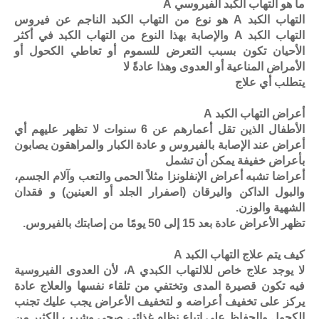
ما هو التهاب الكبد الفيروسي A
التهاب الكبد A هو نوع من التهاب الكبد الناجم عن فيروس
التهاب الكبد A والإصابة بهذا النوع من التهاب الكبد في أكثر
الأحيان تكون بسبب التعرض للسموم أو تعاطي الكحول أو
الأمراض المناعية أو العدوى وهذا عادةً لا
يتطلب أي علاج
أعراض التهاب الكبد A
الأطفال الذين تقل أعمارهم عن 6 سنوات لا تظهر عليهم أي
أعراض عند الإصابة بالفيروس و عادة الكبار والمراهقون يصابون
بأعراض خفيفة يمكن أن تشمل
أعراضا تشبه أعراض الإنفلونزا مثلاً الحمى والتعب وآلام الجسم،
والبول الداكن واليرقان (اصفرار الجلد أو العينين) و فقدان
الشهية والوزن.
تظهر الأعراض عادة بعد 15 إلى 50 يومًا من إصابتك بالفيروس.
كيف يتم علاج التهاب الكبد A
لا يوجد علاج خاص للالتهاب الكبدي A، لأن العدوى الفيروسية
فيه تكون قصيرة المدى وتختفي من تلقاء نفسها والعلاج عادة
يركز على تخفيف أعراضه و لتخفيف الأعراض يجب عليك تجنب
الكحول والحفاظ على اتباع نظام غذائي صحي وشرب الكثير من