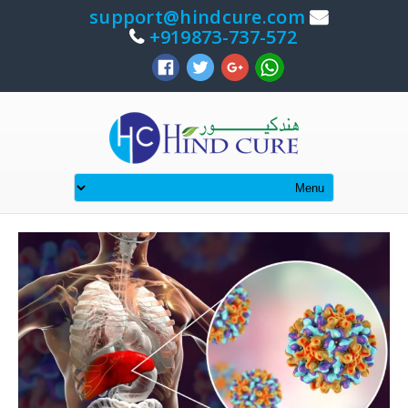
support@hindcure.com
919873-737-572+