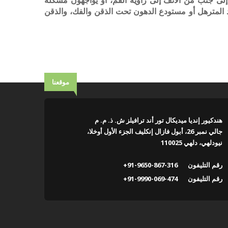
لى جنب من الأنف إلى زاوية الفم، أو يواجهون مشكلة
د المترهل أو مستودع الدهون تحت الذقن والفك، والذقن
موقعنا
هندكيور إنديا ميديكال تور أند ترافيلز ش. ذ. م. م
جالي نمبر 26، أبول فازال إنكليف الجزء الأول أوخلا،
نيودلهي، دلهي 110025
رقم التليفون
+91-9650-867-316
رقم التليفون
+91-9990-069-474