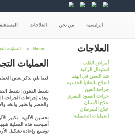
الرئيسية
من نحن
العلاجات
المستشف
العلاجات
Home
»
العمليات التج
العمليات التجم
أمراض القلب
استبدال الركبة
شد البطن في الهند
فيما يلي نذكر بعض العملي
العلاج بالخلايا الجذعية
جراحة العين
شفط الدهون: شفط الدهون 
جراحة العمود الفقري
وهذه إجراءات الجراحة ال
علاج الأسنان
والخصر والظهر والخد وال
علاج السرطان
العمليات التجميلية
تحسين الألوية: تكبير ال
أصبحت هذه العملية شهيرة
توسيع وإعادة تشكيل الأرد