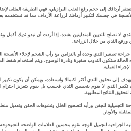
 تفتقر أردافك إلى حجم رفع العقب البرازيلي، فهي الطريقة المثلى لإض
لأنسجة في جسمك لتكبير أردافك لزراعة الأرداف مما قد تستخدمه بعض
لثدي لا تصلح للثديين المتدليتين بشدة، إذا أردت أن تبدو ثديك أكمل و
 ورفع الثدي من خلال الزراعة.
 جراحة تصغير الثدي وحدة أو بالتزامن مع رأب الشحم لإخلاء الأنسجة 
الحالة ستكون الندوب صغيرة ونادرة الوضوح، ويتم استخدام شفط الدهون
إجراء العملية.
ي يهدف إلى تحقيق الثدي أكثر اكتمالا واستعادة، ويمكن أن يكون تكبي
ن تكبير الثدي لا يقوم بتحسين الثدي فحسب بل يقوم بتعزيز احترام ا
 لتحقيق النتائج المطلوبة.
احة التجميلية للجفن ورأبه لتصحيح الخلل وتشوهات الجفن وتعديل منطق
قابلة والأوتار.
لية الجراحية لتجميل الوجه تقوم بتحسين العلامات الواضحة للشيخوخة 