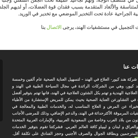
 في منتصف الوجه، ولهم تجاعيد عميقة تحت الجفن السفلي وجنبا إ
لمتناسقة والألغاد المتقدمة بسبب فقدان قوة العضلات، أو لديهم الجل
لية الجراحية عادة تحت التخدير الموضعي مع تخدير في الوريد.
ت التجميل في مستشفيات الهند، يرجى
الاتصال
بنا
ت عنا
كة هند كيور- العلاج في الهند – لتسهيل العناية الصحية عام ألفين وخمسة
 كيور، وهي من الشركات الرائدة في مجال السياحة الطبية في الهند و
لعلاجية الهندية و تهتم بكل الشئون العلاجية في الهند، فانها تهتم بتوفير أفضل
في التشاورعن العناية الصحية بحيث يمكن للمريض الإستشارة من الأطباء
لخبراء عن المرض و العلاج المناسب له، والخدمات الطبية والمعالجة في
ات المرموقة الأكثرحداثة في الهند، والدعم الإضافي، وذلك للمرضى الأجانب
تون من بلاد العرب وخاصة من السعودية العربيية، والإمارات العربية المتحدة
العراق و لبنان و ليبياو كافة العالم العربي. فشركتنا تقوم بتوفير الخدمات
المترجمين وبطاقة الجوال والصرف الأجنبي وحجز الفنادق على تكلفة أقل.