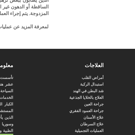
الذين يصابون ببعض ترهل
الساقطة أو الدهون غير ا
المزدوجة. يتم إجراء العم
لمعرفة المزيد عن عمليا
العلاجات
معلوما
أمراض القلب
تأسست شر
استبدال الركبة
عشر هند
شد البطن في الهند
السياحة ا
العلاج بالخلايا الجذعية
الخدمات 
جراحة العين
الكبار ا
جراحة العمود الفقري
المستشفي
علاج الأسنان
الذين يأ
علاج السرطان
وسوريا و
العمليات التجميلية
الطبية و