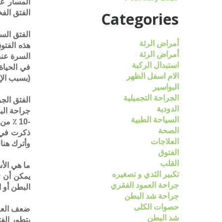
المسار عا
الفتق الف
Categories
الفتق الس
أمراض الرئة
أمراض الرئة
السرة عند
استبدال الركبة
في الحياة
الام اسفل الظهر
(بسبب الإ
البواسير
الجراحة التجميلية
الفتق الج
الدودية
السياحة الطبية
-10 ٪ من جميع جراحات البطن ،و على الرغم من ذلك يكون بعض الناس أكثر عرضة لخطر الإصابة بهذا الفتق.
الصحة
ذكرت في ا
العلاجات
وأترك هناك
الفتوق
القلب
ما هي الأ
تكبير الثدي و تصغيره
يمكن أن ت
جراحة العمود الفقري
البطن أو 
جراحة شد البطن
حصوات الكلى
ضعف العضل
شد البطن
يتطور الف