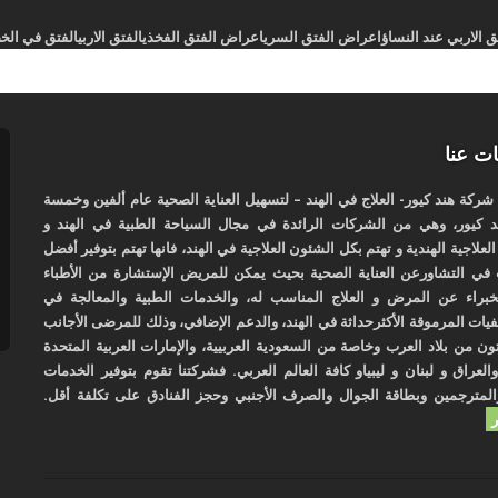
 الاربي عند النساؤ
اعراض الفتق السري
اعراض الفتق الفخذي
الفتق الاربي
الفتق في الخ
ت عنا
كة هند كيور- العلاج في الهند – لتسهيل العناية الصحية عام ألفين وخمسة
 كيور، وهي من الشركات الرائدة في مجال السياحة الطبية في الهند و
لعلاجية الهندية و تهتم بكل الشئون العلاجية في الهند، فانها تهتم بتوفير أفضل
في التشاورعن العناية الصحية بحيث يمكن للمريض الإستشارة من الأطباء
لخبراء عن المرض و العلاج المناسب له، والخدمات الطبية والمعالجة في
ات المرموقة الأكثرحداثة في الهند، والدعم الإضافي، وذلك للمرضى الأجانب
تون من بلاد العرب وخاصة من السعودية العربيية، والإمارات العربية المتحدة
العراق و لبنان و ليبياو كافة العالم العربي. فشركتنا تقوم بتوفير الخدمات
المترجمين وبطاقة الجوال والصرف الأجنبي وحجز الفنادق على تكلفة أقل.
ر