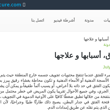
cure.com
يات
مدونة
أشرطة فيديو
اتصل بنا
ونة
، أسبابها و علاجها
رء للفتق عندما تنتفخ محتويات تجويف جسمه خارج المنطقة حيث يتم ا
الأنسجة الدهنية أو الأمعاء الدهنية و تكون محاطة بغشاء رقيق يبرز
كون الفتق في حد ذاته بلا أعراض، أو يسبب ألماً طفيفاً،و يمكن أن يشع
الجري، وفي جميع الأحوال تقريبا يكون المريض في خطر محتمل من ان
منتفخة من خلالها تطبق ضغطًا كافيًا على الأوعية الدموية في التجويف 
فتحة الفتق في جدار البطن، يصبح ذلك طارئًا طبيًا وجراحيًا، ل
 الذى يتم نقله عن طريق إمدادات الدم.