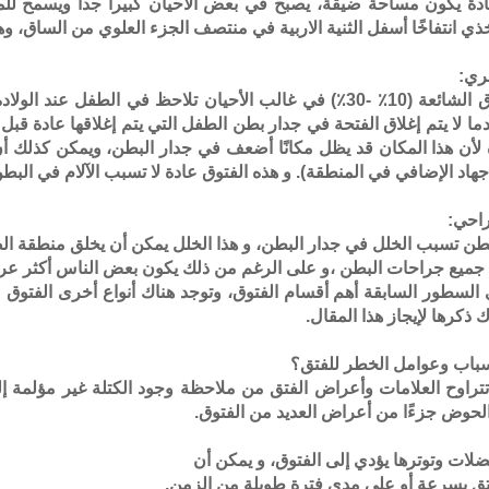
دةً يكون مساحة ضيقة، يصبح في بعض الأحيان كبيراً جدا ويسمح للمحت
خذي انتفاخًا أسفل الثنية الاربية في منتصف الجزء العلوي من الساق، و
ري:
هذه الفتوق الشائعة (10٪ -30٪) في غالب الأحيان تلاحظ في ال
ما لا يتم إغلاق الفتحة في جدار بطن الطفل التي يتم إغلاقها عادة قبل
 لأن هذا المكان قد يظل مكانًا أضعف في جدار البطن، ويمكن كذلك أن
جهاد الإضافي في المنطقة). و هذه الفتوق عادة لا تسبب الآلام في البطن
راحي:
لسطور السابقة أهم أقسام الفتوق، وتوجد هناك أنواع أخرى الفتوق 
 ذكرها لإيجاز هذا المقال.
سباب وعوامل الخطر للفتق؟
تراوح العلامات وأعراض الفتق من ملاحظة وجود الكتلة غير مؤلمة إل
الحوض جزءًا من أعراض العديد من الفتوق.
ات وتوترها يؤدي إلى الفتوق، و يمكن أن
تق بسرعة أو على مدى فترة طويلة من الزمن.