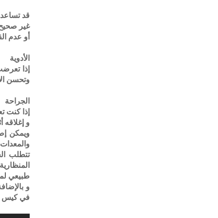
قد تساعد 
غير صحيح 
أو عدم الق
الأدوية
إذا تعرضت
وتحسن الأعرا
الجراحة
إذا كنت ت
و إغلاقه أث
ويمكن إصل
والمعدات ا
تتطلب الج
المنظارية
طبيعي لمد
و بالإضاف
في كيس ا