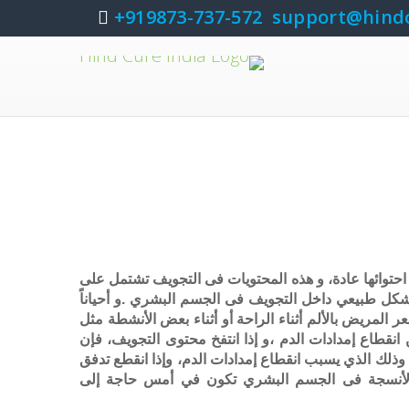
919873-737-572+
support@hind
حتوائها عادة، و هذه المحتويات فى التجويف تشتمل على
 بشكل طبيعي داخل التجويف فى الجسم البشري .و أحياناً
ر المريض بالألم أثناء الراحة أو أثناء بعض الأنشطة مثل
قطاع إمدادات الدم ،و إذا انتفخ محتوى التجويف، فإن
، وذلك الذي يسبب انقطاع إمدادات الدم، وإذا انقطع تدفق
أن الأنسجة فى الجسم البشري تكون في أمس حاجة إلى