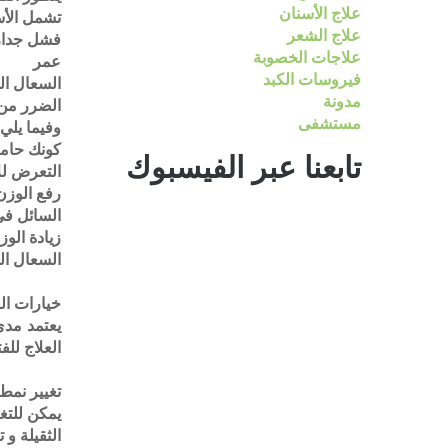
علاج الأسنان
تشمل الأس
علاج الشعر
فشل جدار
علاجات الخصوبة
عمر
فيروسات الكبد
السعال ا
مدونة
الضرر من 
مستشفى
وفيما يلي
كونك حامل
تابعنا عبر الفيسبوك
التعرض لل
رفع الوزن
السائل في
زيادة الوز
السعال ا
خيارات الع
يعتمد مد
العلاج للف
تغيير نمط 
يمكن للتغ
الثقيلة و 