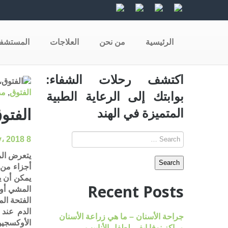
الرئيسية
من نحن
العلاجات
المستشف
اكتشف رحلات الشفاء:
بوابتك إلى الرعاية الطبية
الفتوق
,
مد
الفتوق
المتميزة في الهند
8 July، 2018
يتعرض الم
أجزاء من 
يمكن أن ي
Recent Posts
المشي أو 
الفتحة ال
الدم عند 
جراحة الأسنان – ما هي زراعة الأسنان
الأوكسجين
مراكز نوفا إيفي لطفل الأنابيب