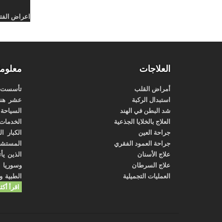
اعراض الفتق
العلاجات
معلوما
أمراض القلب
تأسست شر
استبدال الركبة
عشر هند
شد البطن في الهند
السياحة ا
العلاج بالخلايا الجذعية
الخدمات 
جراحة العين
الكبار ا
جراحة العمود الفقري
المستشفي
علاج الأسنان
الذين يأ
علاج السرطان
وسوريا و
العمليات التجميلية
الطبية و
اقرأ أكث