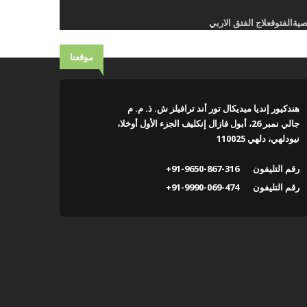
صية
الفتوق
علاج الفتق الاربي
موقعنا
هندكيور إنديا ميديكال تور أند ترافيلز ش. ذ. م. م
جالي نمبر 26، أبول فازال إنكليف الجزء الأول أوخلا،
نيودلهي، دلهي 110025
رقم التليفون
+91-9650-867-316
رقم التليفون
+91-9990-069-474