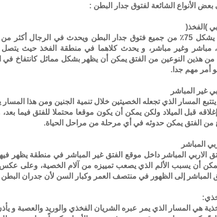
 بعض الأنواع الشائعة لفتوق جدار البطن :
بي )الفخذ(
 مباشر وغير مباشر، و يحدث كلاهما في منطقة الفخذ حيث يتصل جلد 
ل من هذين النوعين من الفتق يمكن أن يظهر بشكل مماثل كانتفاخ في الم
و أمر مهم جدا.
بي غير المباشر
يتتبع المسار الذي تجعله الخصيتين خلال تنمية الجنين ومن هذا المسار 
إغلاقه قبل الميلاد ولكن يمكن أن يكون موقعا محتملا للفتق فيما بع
ع من الفتق يمكن حدوثه في أي مرحلة من مراحل الحياة.
ربي المباشر
ق الاربي المباشر داخل موقع الفتق غير المباشر في منطقة يظهر فيه
كن أن يسبب الألم الذي يصعب تمييزه من آلام الخصية، وعلى عكس ا
ق المباشر إلى الظهور في منتصف العمر وكبار السن لأن جدران البطن
خذي:
فخذية هي المسار الذي يمر عبره الشريان الفخذي والوريد والعصبة و يأ