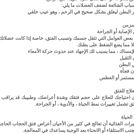
باب الشائعة لضعف العضلات ما يلي:
 البطن ليغلق بشكل صحيح في الرحم ، وهو عيب خلقي
لمزمن
الإصابة أو الجراحة
 بعض العوامل التي تثقل جسمك وتسبب الفتق، خاصة إذا كانت عضلاتك
ا مما يضع الضغط على بطنك
إمساك ، مما يسبب لك الإجهاد عند حدوث حركة الأمعاء
 الثقيل
 البطن
ن فجأة
لمستمر أو العطس
لاج للفتق
ى احتياجك للعلاج على حجم فتقك وشدة أعراضك، وطبيبك قد يراقب 
تق تشمل تغييرات نمط الحياة ، والأدوية ، أو الجراحة.
الحياة
يرات الغذائية أن تعالج في كثير من الأحيان أعراض فتق الحجاب الحاجز 
تجنب الاستلقاء أو الانحناء بعد الوجبة يساعدك في المعالجة.